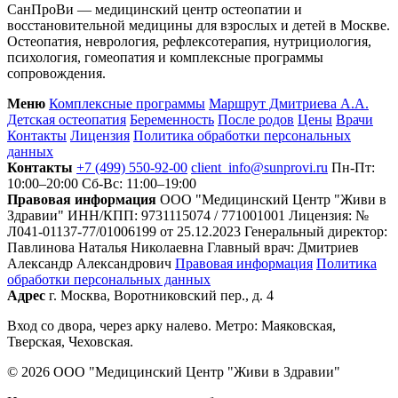
СанПроВи — медицинский центр остеопатии и
восстановительной медицины для взрослых и детей в Москве.
Остеопатия, неврология, рефлексотерапия, нутрициология,
психология, гомеопатия и комплексные программы
сопровождения.
Меню
Комплексные программы
Маршрут Дмитриева А.А.
Детская остеопатия
Беременность
После родов
Цены
Врачи
Контакты
Лицензия
Политика обработки персональных
данных
Контакты
+7 (499) 550-92-00
client_info@sunprovi.ru
Пн-Пт:
10:00–20:00
Сб-Вс: 11:00–19:00
Правовая информация
ООО "Медицинский Центр "Живи в
Здравии"
ИНН/КПП: 9731115074 / 771001001
Лицензия: №
Л041-01137-77/01006199 от 25.12.2023
Генеральный директор:
Павлинова Наталья Николаевна
Главный врач: Дмитриев
Александр Александрович
Правовая информация
Политика
обработки персональных данных
Адрес
г. Москва, Воротниковский пер., д. 4
Вход со двора, через арку налево. Метро: Маяковская,
Тверская, Чеховская.
© 2026 ООО "Медицинский Центр "Живи в Здравии"