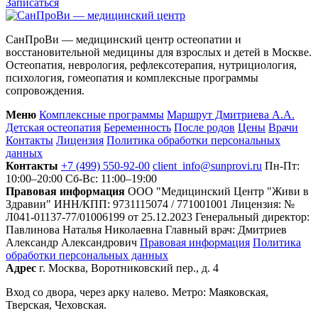
Записаться
СанПроВи — медицинский центр остеопатии и
восстановительной медицины для взрослых и детей в Москве.
Остеопатия, неврология, рефлексотерапия, нутрициология,
психология, гомеопатия и комплексные программы
сопровождения.
Меню
Комплексные программы
Маршрут Дмитриева А.А.
Детская остеопатия
Беременность
После родов
Цены
Врачи
Контакты
Лицензия
Политика обработки персональных
данных
Контакты
+7 (499) 550-92-00
client_info@sunprovi.ru
Пн-Пт:
10:00–20:00
Сб-Вс: 11:00–19:00
Правовая информация
ООО "Медицинский Центр "Живи в
Здравии"
ИНН/КПП: 9731115074 / 771001001
Лицензия: №
Л041-01137-77/01006199 от 25.12.2023
Генеральный директор:
Павлинова Наталья Николаевна
Главный врач: Дмитриев
Александр Александрович
Правовая информация
Политика
обработки персональных данных
Адрес
г. Москва, Воротниковский пер., д. 4
Вход со двора, через арку налево. Метро: Маяковская,
Тверская, Чеховская.